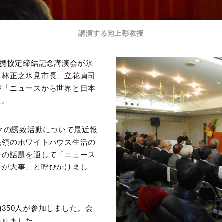
講演する池上彰教授
連携協定締結記念講演会が氷
。林正之氷見市長、立花貞司
が「ニュースから世界と日本
た。
ックの誘致活動について最近報
統領のホワイトハウス生活の
等の話題を通して「ニュース
とが大事」と呼びかけまし
350人が参加しました。会
ありました。