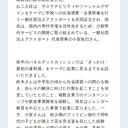
お二人目は、サステナビリティやソーシャルデザ
インをテーマに学校への出張授業・企業研修を行
う一般社団法人アクトポートを共同設立され、現
在は、国内の寄付市場を活性化するため、少額寄
付サービスの開発に取り組まれている、一般社団
法人アクトポート 代表理事の小室拓巳さん。
前半のパネルディスカッションでは「きっかけ・
最初の違和感」をテーマに起業に至るまでをお話
いただきました。
鈴木さんは中学生の頃から社会課題への関心を抱
き、自らその解決に向けた行動を起こすことを決
意していたとのこと。複数企業でのインターンシ
ップや新規事業開発を経験し、現在はジェンダー
教育を中心とした事業で起業に至りました。一
方、小室さんは、幼少期のフィリピン旅行で同年
代の子どもが路上で花を売る姿を目にした経験
が、社会課題への関心の原点。その後、高校で