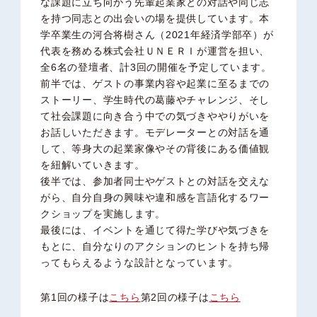
な課題に立ち向かう先輩起業家との対話や同じ志
を持つ同志との出会いの場を提供しています。本
学卒業生の河合将樹さん（2021年経済学部卒）が
代表を務める株式会社ＵＮＥＲＩが運営を担い、
全6名の登壇者、計3回の開催を予定しています。
前半では、ゲストの事業内容や起業に至るまでの
ストーリー、学生時代の葛藤やチャレンジ、そし
て社会課題に向き合う中での気づきややりがいを
お話しいただきます。モデレーターとの対話を通
して、等身大の起業家像やその背後にある価値観
を紐解いていきます。
後半では、参加者同士やゲストとの対話を交えな
がら、自分自身の興味や違和感を言語化するワー
クショップを実施します。
最後には、イベントを通じて得た学びや気づきを
もとに、自分なりのアクションのヒントを持ち帰
ってもらえるような設計となっています。
第1回の様子は
こちら
第2回の様子は
こちら