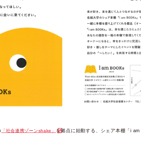
の
を拠点に始動する、シェア本棚「i am 
「社会連携ゾーンshake」