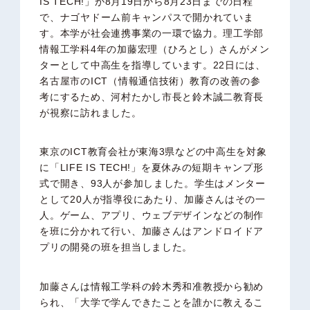
IS TECH!」が8月19日から8月23日までの日程
で、ナゴヤドーム前キャンパスで開かれていま
す。本学が社会連携事業の一環で協力。理工学部
情報工学科4年の加藤宏理（ひろとし）さんがメン
ターとして中高生を指導しています。22日には、
名古屋市のICT（情報通信技術）教育の改善の参
考にするため、河村たかし市長と鈴木誠二教育長
が視察に訪れました。
東京のICT教育会社が東海3県などの中高生を対象
に「LIFE IS TECH!」を夏休みの短期キャンプ形
式で開き、93人が参加しました。学生はメンター
として20人が指導役にあたり、加藤さんはその一
人。ゲーム、アプリ、ウェブデザインなどの制作
を班に分かれて行い、加藤さんはアンドロイドア
プリの開発の班を担当しました。
加藤さんは情報工学科の鈴木秀和准教授から勧め
られ、「大学で学んできたことを誰かに教えるこ