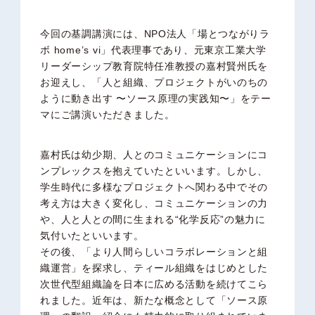
今回の基調講演には、NPO法人「場とつながりラ
ボ home’s vi」代表理事であり、元東京工業大学
リーダーシップ教育院特任准教授の嘉村賢州氏を
お迎えし、「人と組織、プロジェクトがいのちの
ように動き出す 〜ソース原理の実践知〜」をテー
マにご講演いただきました。
嘉村氏は幼少期、人とのコミュニケーションにコ
ンプレックスを抱えていたといいます。しかし、
学生時代に多様なプロジェクトへ関わる中でその
考え方は大きく変化し、コミュニケーションの力
や、人と人との間に生まれる“化学反応”の魅力に
気付いたといいます。
その後、「より人間らしいコラボレーションと組
織運営」を探求し、ティール組織をはじめとした
次世代型組織論を日本に広める活動を続けてこら
れました。近年は、新たな概念として「ソース原