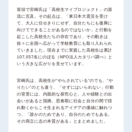
冒頭で宮崎氏は「高校生マイプロジェクト」の源
流に言及。その起点は、「東日本大震災を受け
て、大人に任せきりにせず、自分たちにも復興に
向けてできることがあるのではないか」と行動を
起こした高校生たちの存在であり、その動きは
徐々に全国へ広がって学校教育にも取り入れられ
ていきました。現在までに実践した高校生は累計
107,057名にのぼる（NPO法人カタリバ調べ）と
いう大きな広がりを見せています。
宮崎氏は、高校生が“やらされている”のでも、“や
りたい”のとも違う、「せずにはいられない」行動
の背景には、内面的な探究心と、人や経験との出
会いがあると指摘。思春期に社会と自分の間で揺
れ動くからこそ生まれるアイデアの価値に触れつ
つ、「誰かのためであり、自分のためでもある。
その両立に志の本質がある」とまとめました。