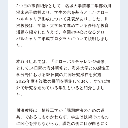
2つ目の事例紹介として、名城大学
情報工学部の川
澄未来子教授より、学生の志を基点としたグロー
バルキャリア形成について発表がありました。川
澄教授は、学部・大学院で進めている多様な教育
活動を紹介したうえで、今回の中心となるグロー
バルキャリア形成プログラムについて説明しまし
た。
本取り組みでは、「グローバルチャレンジ研修」
として14日間の海外研修と、海外大学との感性工
学分野における35日間の共同研究滞在を実施。
2025年度も複数の展開を実施しており、すでに海
外で研究を進めている学生もいると紹介しまし
た。
川澄教授は、情報工学が「課題解決のための道
具」であるにもかかわらず、学生は技術そのもの
に関心を持ちながらも、課題の側に目が向きにく