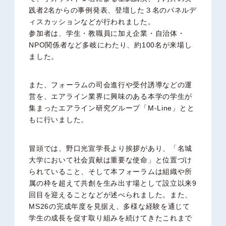
践者2名からの事例発表、登壇した３名のパネルデ
ィスカッションなどが行われました。
参加者は、学生・教職員に加え企業・自治体・
NPO関係者など多岐にわたり、約100名が来場し
ました。
また、フォーラムの司会進行や受付誘導などの運
営を、エアライン業界に興味のある本学の
学生が
集まったエアライン研究グループ「
M-Line」とと
もに行いました。
冒頭では、
野口光宣学長
より挨拶があり、「名城
大学において社会貢献は重要な使命」と位置づけ
られていること、そして本フォーラムは組織や所
属の枠を超えて共創を生み出す場として設立以来9
回目を迎えることなどが述べられました。また、
MS26の完成年度を見据え、多様な経験を通じて
学生の成長を促す取り組みを続けてきたこれまで