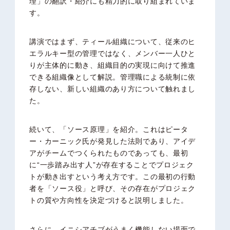
理」の翻訳・紹介にも精力的に取り組まれていま
す。
講演ではまず、ティール組織について、従来のヒ
エラルキー型の管理ではなく、メンバー一人ひと
りが主体的に動き、組織目的の実現に向けて推進
できる組織像として解説。管理職による統制に依
存しない、新しい組織のあり方について触れまし
た。
続いて、「ソース原理」を紹介。これはピータ
ー・カーニック氏が発見した法則であり、アイデ
アがチームでつくられたものであっても、最初
に“一歩踏み出す人”が存在することでプロジェク
トが動き出すという考え方です。この最初の行動
者を「ソース役」と呼び、その存在がプロジェク
トの質や方向性を決定づけると説明しました。
さらに、イニシアチブがうまく機能しない場面で