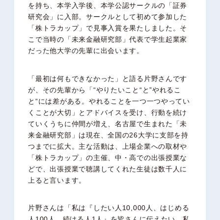
を持ち、本学入学後、本学公認サークルの「証券
研究会」に入部。サークルとして初めて参加した
「株トラカップ」で見事入賞を果たしました。そ
こで当時の「未来金融研究部」代表で学生起業家
だった他大学の先輩に出会います。
「最初は何もできなかった」と語る片野さんです
が、その先輩から「“やりたいこと“と”やれるこ
と“には差がある。やれることを一つ一つやってい
くことが大切」とアドバイスを受け、行動を続け
ていくうちに仲間が増え、名古屋で生まれた「未
来金融研究部」は現在、全国の26大学に支部を持
つまでに拡大。主な活動は、上場企業への取材や
「株トラカップ」の主催、中・高での出張授業な
どで、出張授業で聴講してくれた生徒は数千人に
上ると言います。
片野さんは「私は『したい人10,000人、はじめる
人100人、続ける人1人』を皆さんに伝えたい。私