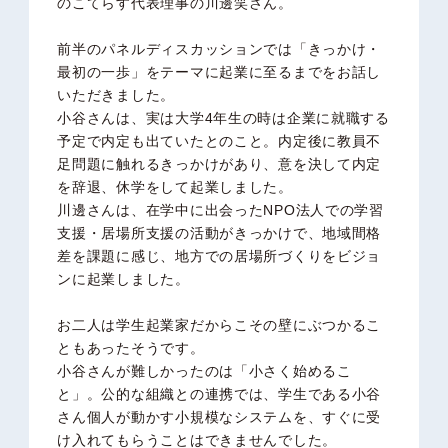
のこてらす代表理事の川邊笑さん。
前半のパネルディスカッションでは「きっかけ・
最初の一歩」をテーマに起業に至るまでをお話し
いただきました。
小谷さんは、実は大学4年生の時は企業に就職する
予定で内定も出ていたとのこと。内定後に教員不
足問題に触れるきっかけがあり、意を決して内定
を辞退、休学をして起業しました。
川邊さんは、在学中に出会ったNPO法人での学習
支援・居場所支援の活動がきっかけで、地域間格
差を課題に感じ、地方での居場所づくりをビジョ
ンに起業しました。
お二人は学生起業家だからこその壁にぶつかるこ
ともあったそうです。
小谷さんが難しかったのは「小さく始めるこ
と」。公的な組織との連携では、学生である小谷
さん個人が動かす小規模なシステムを、すぐに受
け入れてもらうことはできませんでした。