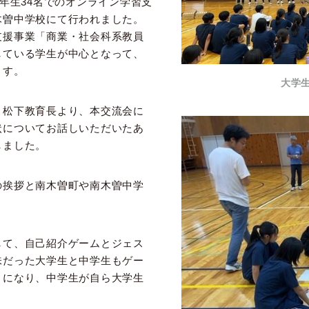
3年生34名でのオンライン学習支
木曽中学校にて行われました。
支援事業「商業・社会科系教員
している学生が中心となって、
ます。
大学
松下教育長より、本交流会に
状についてお話しいただいたあ
しました。
挨拶と南木曽町や南木曽中学
て、自己紹介ゲームとジェス
味だった大学生と中学生もゲー
うになり、中学生が自ら大学生