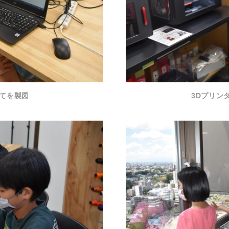
てを製図
3Dプリン