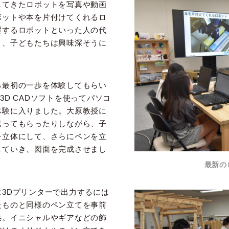
してきたロボットを写真や動画
ボットや本を片付けてくれるロ
躍するロボットといった人の代
と、子どもたちは興味深そうに
る最初の一歩を体験してもらい
う3D CADソフトを使ってパソコ
体験に入りました。大原教授に
伝ってもらったりしながら、子
を立体にして、さらにペンを立
していき、図面を完成させまし
最新の
3Dプリンターで出力するには
たものと同様のペン立てを事前
供。イニシャルやギアなどの飾