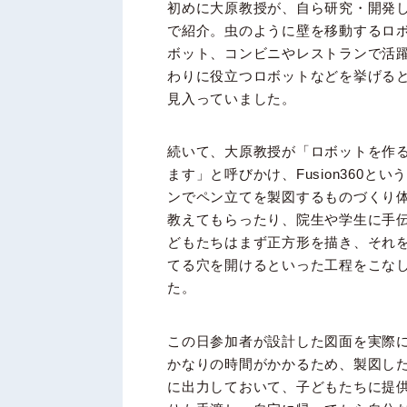
初めに大原教授が、自ら研究・開発
で紹介。虫のように壁を移動するロ
ボット、コンビニやレストランで活
わりに役立つロボットなどを挙げる
見入っていました。
続いて、大原教授が「ロボットを作
ます」と呼びかけ、Fusion360とい
ンでペン立てを製図するものづくり
教えてもらったり、院生や学生に手
どもたちはまず正方形を描き、それ
てる穴を開けるといった工程をこな
た。
この日参加者が設計した図面を実際に
かなりの時間がかかるため、製図し
に出力しておいて、子どもたちに提