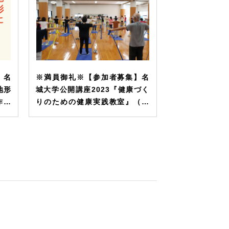
】名
※満員御礼※【参加者募集】名
地形
城大学公開講座2023『健康づく
作現
りのための健康実践教室』（主
）
催：薬学部）