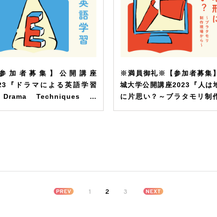
参加者募集】公開講座
※満員御礼※【参加者募集
023『ドラマによる英語学習
城大学公開講座2023『人は
rama Techniques in
に片思い？～ブラタモリ制
nglish Language
場から～』（主催：人間学部
earning）』（主催：外国語学
）
1
2
3