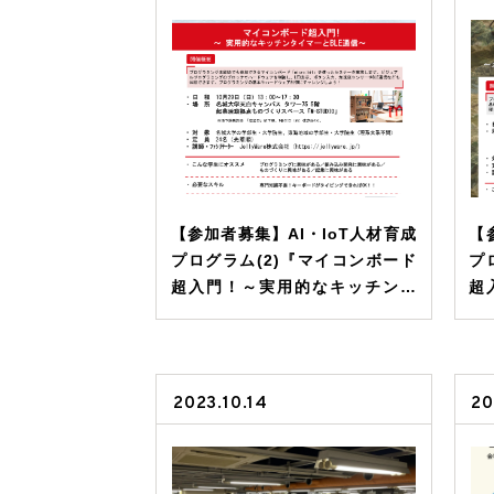
【参加者募集】AI・IoT人材育成
【
プログラム(2)『マイコンボード
プ
超入門！～実用的なキッチンタ
超
イマーとBLE通信～』
で
う
2023.10.14
20