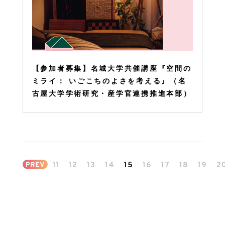
【参加者募集】名城大学共催講座『空間の
ミライ： いごこちのよさを考える』（名
古屋大学学術研究・産学官連携推進本部）
11
12
13
14
15
16
17
18
19
2