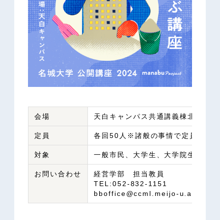
会場
天白キャンパス共通講義棟北1階 N
定員
各回50人※諸般の事情で定員が増
対象
一般市民、大学生、大学院生
お問い合わせ
経営学部 担当教員
TEL:052-832-1151
bboffice@ccml.meijo-u.ac.jp