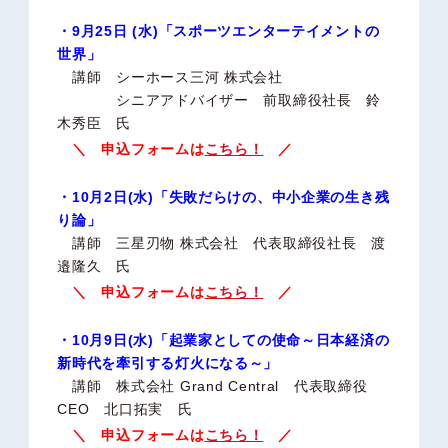
・9月25日 (水)「スポーツエンターテイメントの
世界」
講師 シーホース三河 株式会社
シニアアドバイザー 前取締役社長 鈴
木秀臣 氏
＼ 申込フォームは
こちら！
／
・10月2日(水)「失敗だらけの、中小企業の生き残
り論」
講師 三星刃物 株式会社 代表取締役社長 渡
邉隆久 氏
＼ 申込フォームは
こちら！
／
・10月9日(水)「起業家としての使命～日本経済の
新時代を牽引する灯火になる～」
講師 株式会社 Grand Central 代表取締役
CEO 北口拓実 氏
＼ 申込フォームは
こちら！
／