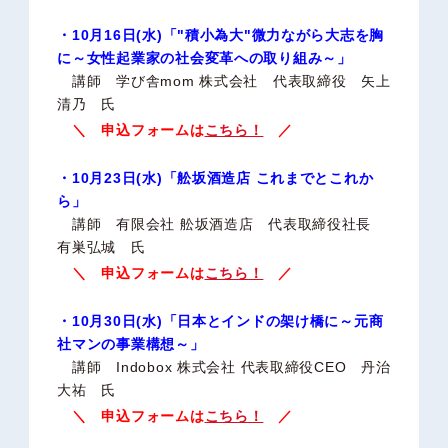
・10月16日(水)「"積小為大"微力ながら大志を胸
に～女性起業家の社会変革への取り組み～」
講師 学び舎mom 株式会社 代表取締役 矢上
清乃 氏
＼ 申込フォームは
こちら！
／
・10月23日(水)「舩坂酒造店 これまでとこれか
ら」
講師 有限会社 舩坂酒造店 代表取締役社長
有巣弘城 氏
＼ 申込フォームは
こちら！
／
・10月30日(水)「日本とインドの架け橋に～元商
社マンの事業構想～」
講師 Indobox 株式会社 代表取締役CEO 丹治
大祐 氏
＼ 申込フォームは
こちら！
／