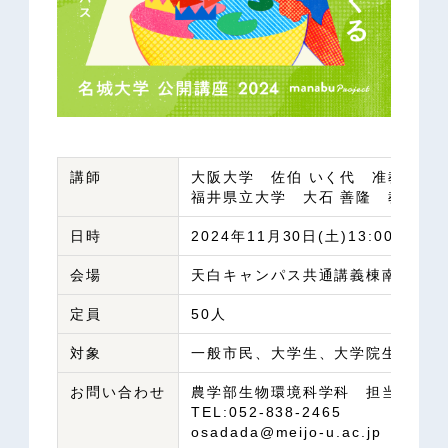
講師
大阪大学 佐伯 いく代 准教
福井県立大学 大石 善隆 教授
日時
2024年11月30日(土)13:00～15:0
会場
天白キャンパス共通講義棟南1階 S
定員
50人
対象
一般市民、大学生、大学院生、高校
お問い合わせ
農学部生物環境科学科 担当教員
TEL:052-838-2465
osadada@meijo-u.ac.jp