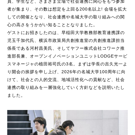
員、学生など、さまざま立場で社会連携に関心をもつ参加
者が集まり、その数は想定を上回る200名以上! 会場を拡大
しての開催となり、社会連携や名城大学の取り組みへの関
心の高さをうかがい知ることとなりました。
ゲストにお招きしたのは、早稲田大学教務部教育連携課の
児玉千加代氏、横浜市政策局共創推進室の共創推進課担当
係長である河村昌美氏、そしてヤフー株式会社コワーク推
進部長兼、オープンイノベーションユニットLODGEサービ
スマネージャの植田裕司氏の3名。まずは学長の吉久光一よ
り開会の挨拶を申し上げ、2026年の名城大学100周年に向
けて、社会との人的交流、地域活性化への貢献など、社会
連携の取り組みを一層強化していく方針などを説明いたし
ました。