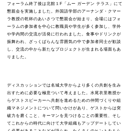
フォーラム終了後は北館１F「ムー ガーデン テラス」にて
懇親会を実施しました。外国語学部のアーナンダ・クマー
ラ教授の乾杯のあいさつで懇親会が始まり、会場にはフォ
ーラムの参加者を中心に教職員や学生が多く参加し、学外
や学内間の交流が活発に行われました。食事やドリンクが
振舞われ、ざっくばらんな雰囲気の中で参加者同士が歓談
し、交流の中から新たなプロジェクトが生まれる場面もあ
りました。
ディスカッションでは名城大学からより多くの共創を生み
出すために必要な極意ついて考えました。水尾衣里教授か
らゲストスピーカーへ共創を進めるための仲間づくりや組
織マネジメントについて問いかけがあり、ゲストからは突
破力を磨くこと、キーマンを見つけることの重要性、そし
てこれからの時代に向けて大学組織もアップデートしてい
く必要があることなどが語られ、たくさんのヒントをもら