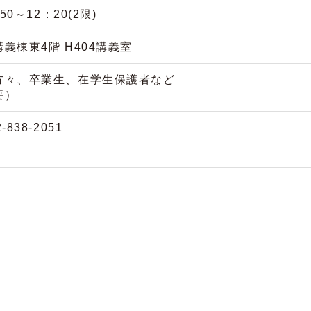
0～12：20(2限)
義棟東4階 H404講義室
方々、卒業生、在学生保護者など
要）
38-2051