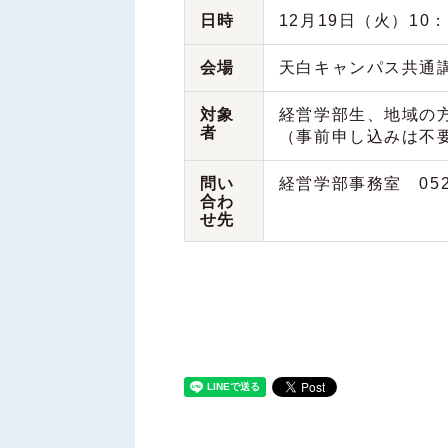
日時
12月19日（火）10：5
会場
天白キャンパス共通講
対象
経営学部生、地域の
者
（事前申し込みは不
問い
経営学部事務室 052-8
合わ
せ先