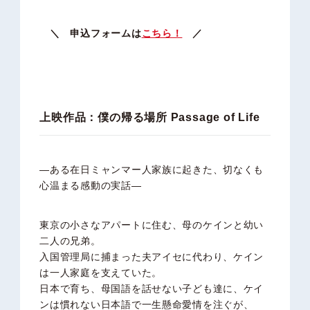
＼ 申込フォームは
こちら！
／
上映作品：僕の帰る場所 Passage of Life
―ある在日ミャンマー人家族に起きた、切なくも
心温まる感動の実話―
東京の小さなアパートに住む、母のケインと幼い
二人の兄弟。
入国管理局に捕まった夫アイセに代わり、ケイン
は一人家庭を支えていた。
日本で育ち、母国語を話せない子ども達に、ケイ
ンは慣れない日本語で一生懸命愛情を注ぐが、