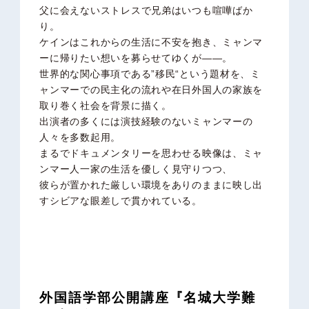
父に会えないストレスで兄弟はいつも喧嘩ばか
り。
ケインはこれからの生活に不安を抱き、ミャンマ
ーに帰りたい想いを募らせてゆくが——。
世界的な関心事項である”移民“という題材を、ミ
ャンマーでの民主化の流れや在日外国人の家族を
取り巻く社会を背景に描く。
出演者の多くには演技経験のないミャンマーの
人々を多数起用。
まるでドキュメンタリーを思わせる映像は、ミャ
ンマー人一家の生活を優しく見守りつつ、
彼らが置かれた厳しい環境をありのままに映し出
すシビアな眼差しで貫かれている。
外国語学部公開講座『名城大学難