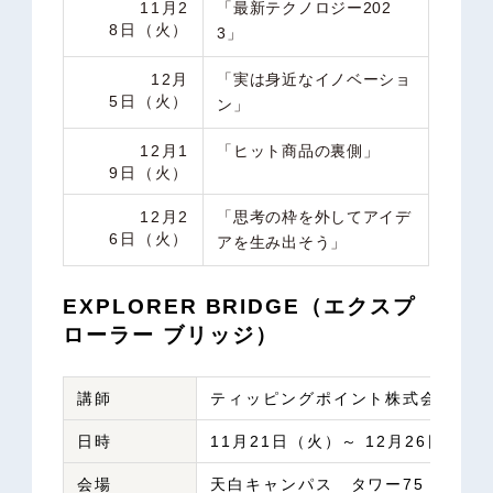
11
月
2
「
最新テクノロジー
202
8
日（火）
3
」
12
月
「
実は身近なイノベーショ
5
日（火）
ン
」
12
月
1
「
ヒット商品の裏側
」
9
日（火）
12
月
2
「
思考の枠を外してアイデ
6
日（火）
アを生み出そう
」
EXPLORER BRIDGE（エクスプ
ローラー ブリッジ）
講師
ティッピングポイント株式会社 浦野
日時
11月21日（火）～ 12月26日（火）
会場
天白キャンパス タワー75 5階 M