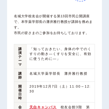
名城大学校友会が開催する第13回市民公開講座
で、本学薬学部長の灘井雅行教授が講師を務めま
す。
市民の皆さまのご参加をお待ちしております。
講
「知っておきたい、身体の中でのく
演
すりの動き―くすりを安全に、有効
テ
に使うために―」
ー
マ
講
名城大学薬学部長 灘井雅行教授
師
開
2019年12月7日（土）11:00～12:
催
30
日
時
会
天白キャンパス
校友会館3階 第