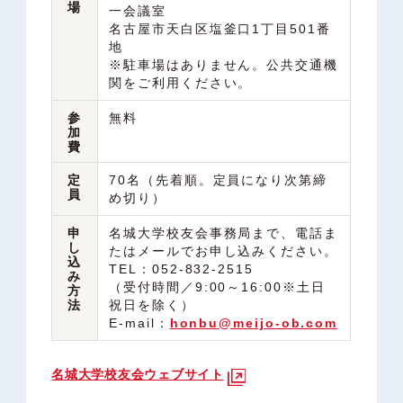
場
一会議室
名古屋市天白区塩釜口1丁目501番
地
※駐車場はありません。公共交通機
関をご利用ください。
参
無料
加
費
定
70名（先着順。定員になり次第締
員
め切り）
申
名城大学校友会事務局まで、電話ま
し
たはメールでお申し込みください。
込
TEL：052-832-2515
み
（受付時間／9:00～16:00※土日
方
法
祝日を除く）
E-mail：
honbu@meijo-ob.com
名城大学校友会ウェブサイト