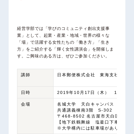
経営学部では「学びのコミュニティ創出支援事
業」として、
起業・産業・地域・世界の様々な
「場」で活躍する女性たちの「働き方」「生き
方」をご紹介する
「輝く女性講演会」を開催しま
す。ご興味のある方は、ぜひ
ご参加ください。
講師
日本郵便株式会社 東海支社 採用
日時
2019年10月17日（木） 10:50～1
会場
名城大学 天白キャンパス
共通講義棟南3階 S-302
〒468-8502 名古屋市天白区塩釜口1
【地下鉄鶴舞線 塩釜口下車、1番
※大学構内には駐車場がありません