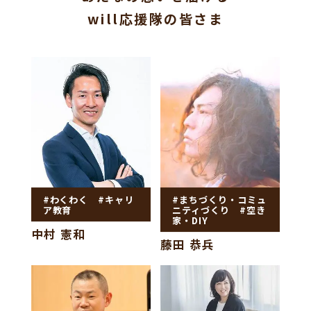
will応援隊の皆さま
#わくわく #キャリ
#まちづくり・コミュ
ア教育
ニティづくり #空き
家・DIY
中村 憲和
藤田 恭兵