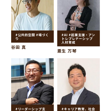
#公共的空間 #場づく
#AI #起業支援・アン
り
トレプレナーシップ
人材育成
谷田 真
粟生 万琴
#リーダーシップ支
#キャリア教育、社会