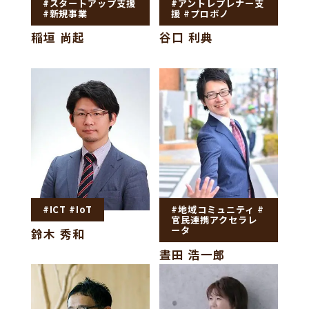
#スタートアップ支援
#アントレプレナー支
#新規事業
援 #プロボノ
稲垣 尚起
谷口 利典
#ICT #IoT
#地域コミュニティ #
官民連携アクセラレ
ータ
鈴木 秀和
晝田 浩一郎