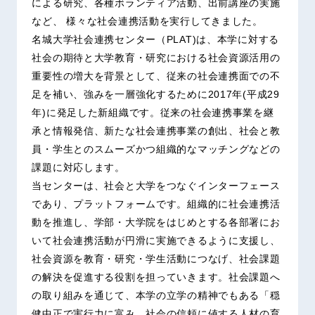
による研究、各種ボランティア活動、出前講座の実施
など、 様々な社会連携活動を実行してきました。
名城大学社会連携センター（PLAT)は、本学に対する
社会の期待と大学教育・研究における社会資源活用の
重要性の増大を背景として、従来の社会連携面での不
足を補い、強みを一層強化するために2017年(平成29
年)に発足した新組織です。従来の社会連携事業を継
承と情報発信、新たな社会連携事業の創出、社会と教
員・学生とのスムーズかつ組織的なマッチングなどの
課題に対応します。
当センターは、社会と大学をつなぐインターフェース
であり、プラットフォームです。組織的に社会連携活
動を推進し、学部・大学院をはじめとする各部署にお
いて社会連携活動が円滑に実施できるように支援し、
社会資源を教育・研究・学生活動につなげ、社会課題
の解決を促進する役割を担っていきます。社会課題へ
の取り組みを通じて、本学の立学の精神でもある「穏
健中正で実行力に富み、社会の信頼に値する人材の育